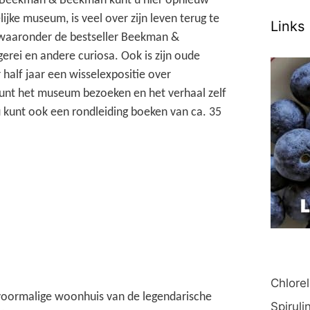
a. Beekman & Beekman kunt u hier opnieuw
ijke museum, is veel over zijn leven terug te
Links
n waaronder de bestseller Beekman &
erei en andere curiosa. Ook is zijn oude
 half jaar een wisselexpositie over
nt het museum bezoeken en het verhaal zelf
u kunt ook een rondleiding boeken van ca. 35
Chlorel
voormalige woonhuis van de legendarische
Spiruli