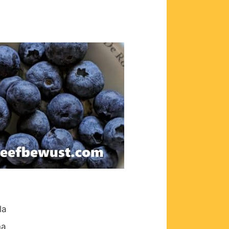
la
na