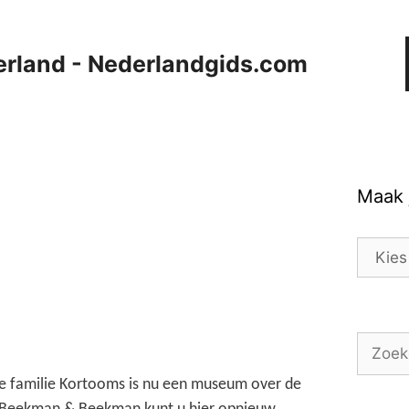
erland - Nederlandgids.com
Maak 
Maak
je
keuze:
Zoek
naar:
e familie Kortooms is nu een museum over de