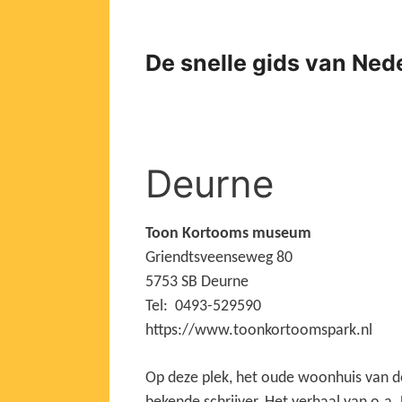
Ga
naar
de
De snelle gids van Ned
inhoud
Deurne
Toon Kortooms museum
Griendtsveenseweg 80
5753 SB Deurne
Tel: 0493-529590
https://www.toonkortoomspark.nl
Op deze plek, het oude woonhuis van d