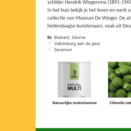
schilder Hendrik Wiegersma (1891-1969),
In het huis bekijk je het leven en wer
collectie van Museum De Wieger. De atel
hedendaagse kunstenaars, vaak uit De
Categorieën
Brabant
,
Deurne
Valkenburg aan de geul
Sevenum