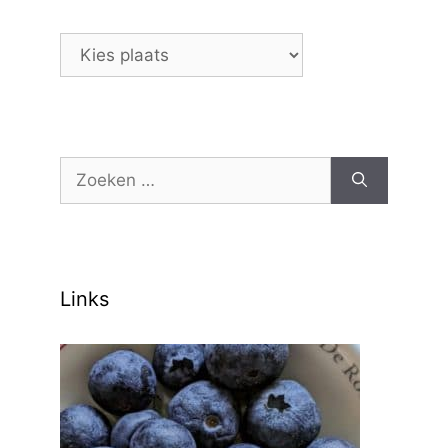
Maak
je
keuze:
Zoek
naar:
Links