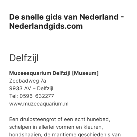
Ga
naar
De snelle gids van Nederland -
de
Nederlandgids.com
inhoud
Delfzijl
Muzeeaquarium Delfzijl [Museum]
Zeebadweg 7a
9933 AV – Delfzijl
Tel: 0596-632277
www.muzeeaquarium.nl
Een druipsteengrot of een echt hunebed,
schelpen in allerlei vormen en kleuren,
hondshaaien, de maritieme geschiedenis van