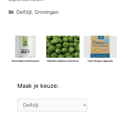
Categorieën
Delfzijl
,
Groningen
Maak je keuze:
Maak
je
keuze: