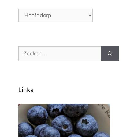
Maak
je
keuze:
Zoek
naar:
Links