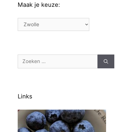
Maak je keuze:
Maak
je
keuze:
Zoek
naar:
Links