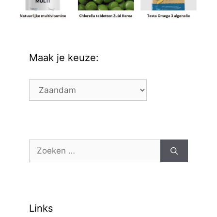
Maak je keuze:
Maak
je
keuze:
Zoek
naar:
Links