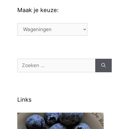
Maak je keuze:
Maak
je
keuze:
Zoek
naar:
Links