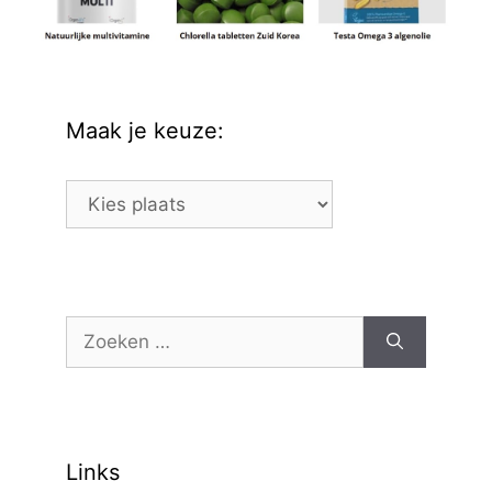
Maak je keuze:
Maak
je
keuze:
Zoek
naar:
Links