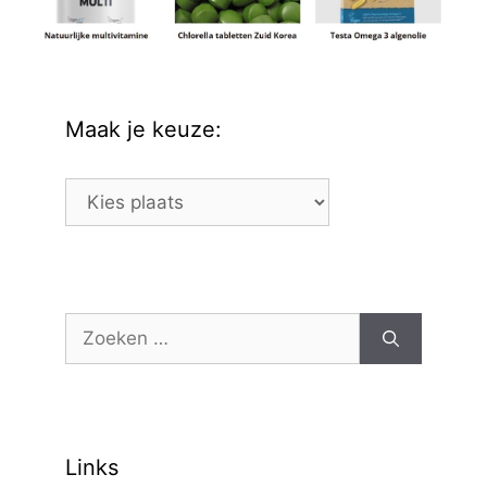
Maak je keuze:
Maak
je
keuze:
Zoek
naar:
Links